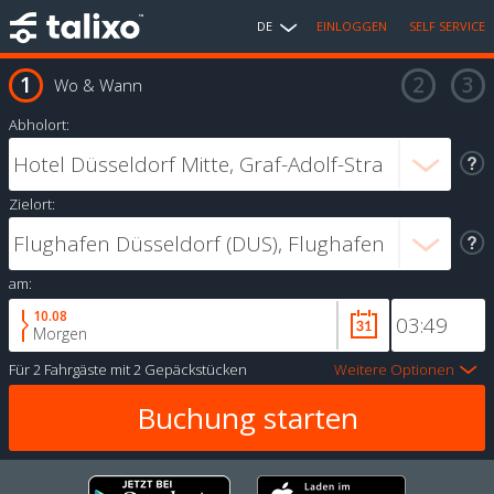
DE
EINLOGGEN
SELF SERVICE
Wo & Wann
Abholort:
Zielort:
am:
10.08
Morgen
Für
2 Fahrgäste
mit
2 Gepäckstücken
Weitere Optionen