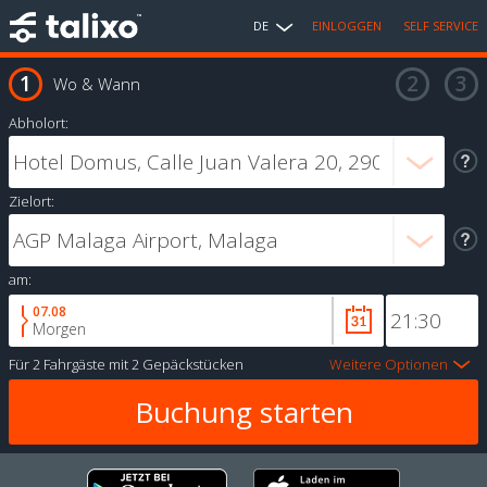
DE
EINLOGGEN
SELF SERVICE
Wo & Wann
Abholort:
Zielort:
am:
07.08
Morgen
Für
2 Fahrgäste
mit
2 Gepäckstücken
Weitere Optionen