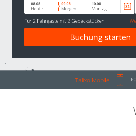
08.08
09.08
10.08
Heute
Morgen
Montag
Für
2 Fahrgäste
mit
2 Gepäckstücken
We
Talixo Mobile
Fa