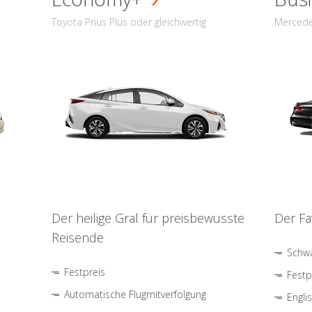
Toyota Prius Plus oder gleichwertig
Mercede
Der heilige Gral für preisbewusste
Der Fa
Reisende
Schwa
Festpreis
Festp
Automatische Flugmitverfolgung
Engli