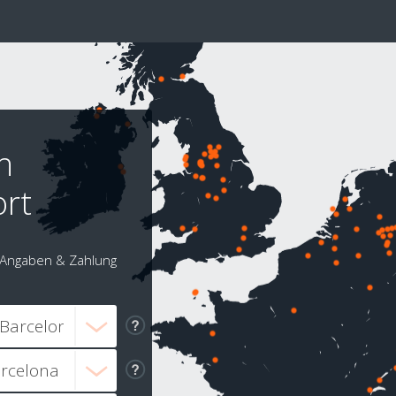
h
ort
Angaben & Zahlung