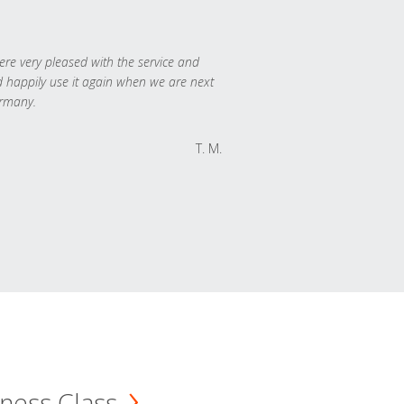
re very pleased with the service and
 happily use it again when we are next
rmany.
T. M.
ness Class