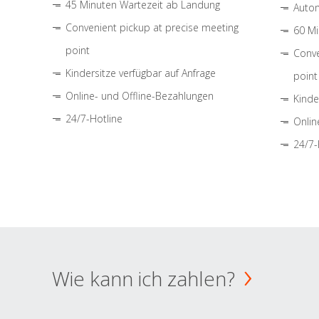
45 Minuten Wartezeit ab Landung
Autom
Convenient pickup at precise meeting
60 Mi
point
Conve
Kindersitze verfügbar auf Anfrage
point
Online- und Offline-Bezahlungen
Kinde
24/7-Hotline
Onlin
24/7-
Wie kann ich zahlen?