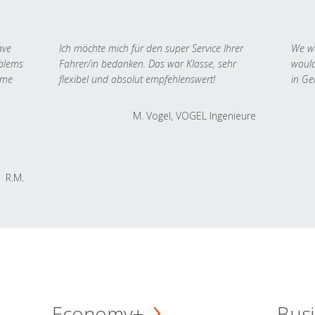
ave
Ich möchte mich für den super Service Ihrer
We we
oblems
Fahrer/in bedanken. Das war Klasse, sehr
would
 me
flexibel und absolut empfehlenswert!
in Ge
M. Vogel, VOGEL Ingenieure
R.M.
Economy+
Busi