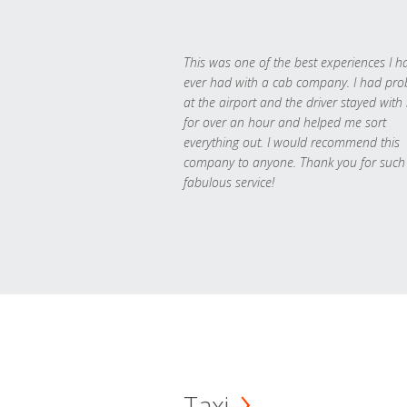
This was one of the best experiences I h
ever had with a cab company. I had pr
at the airport and the driver stayed with
for over an hour and helped me sort
everything out. I would recommend this
company to anyone. Thank you for such
fabulous service!
Taxi