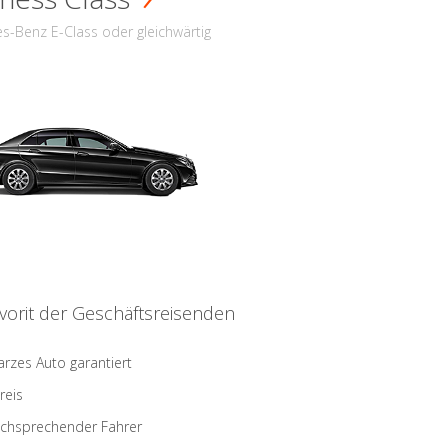
s-Benz E-Class oder gleichwärtig
vorit der Geschäftsreisenden
rzes Auto garantiert
reis
schsprechender Fahrer