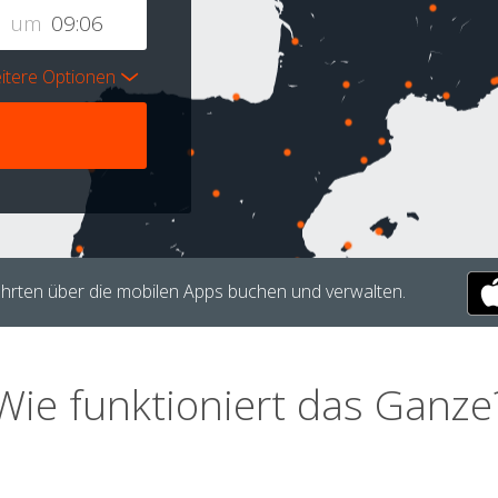
um
itere Optionen
hrten über die mobilen Apps buchen und verwalten.
Wie funktioniert das Ganze