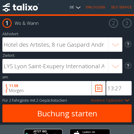
DE
EINLOGGEN
SELF SERVICE
Wo & Wann
Abholort:
Zielort:
am:
11.08
Morgen
Für
2 Fahrgäste
mit
2 Gepäckstücken
Weitere Optionen