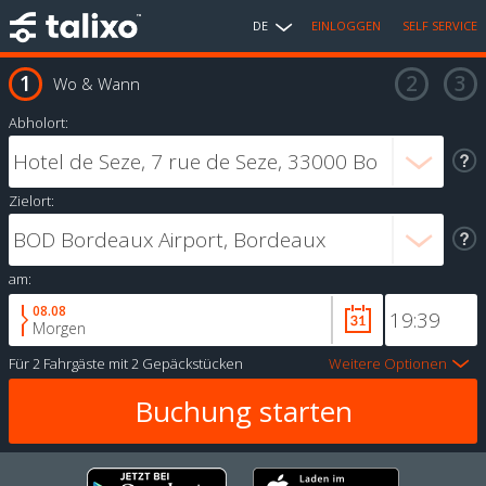
DE
EINLOGGEN
SELF SERVICE
Wo & Wann
Abholort:
Zielort:
am:
08.08
Morgen
Für
2 Fahrgäste
mit
2 Gepäckstücken
Weitere Optionen