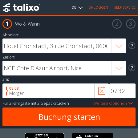
DE
EINLOGGEN
SELF SERVICE
Wo & Wann
Abholort:
Zielort:
am:
08.08
Morgen
Für
2 Fahrgäste
mit
2 Gepäckstücken
Weitere Optionen