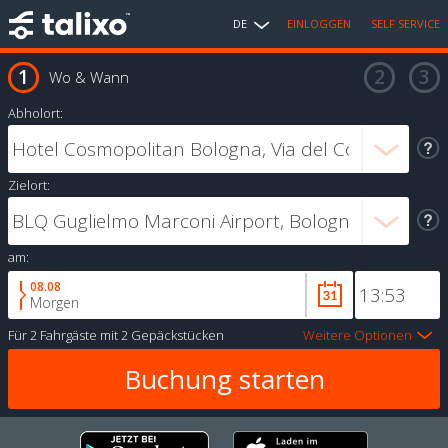
DE
EINLOGGEN
SELF SERVICE
Wo & Wann
Abholort:
Zielort:
am:
08.08
Morgen
Für
2 Fahrgäste
mit
2 Gepäckstücken
Weitere Optionen