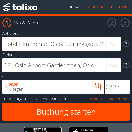
DE
EINLOGGEN
SELF SERVICE
Wo & Wann
Abholort:
Zielort:
am:
08.08
Morgen
Für
2 Fahrgäste
mit
2 Gepäckstücken
Weitere Optionen