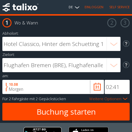
DE
EINLOGGEN
SELF SERVICE
Wo & Wann
Abholort:
Zielort:
am:
10.08
Morgen
Für
2 Fahrgäste
mit
2 Gepäckstücken
Weitere Optionen