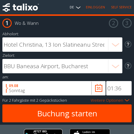
DE
EINLOGGEN
SELF SERVICE
Wo & Wann
Abholort:
Zielort:
am:
09.08
Sonntag
Für
2 Fahrgäste
mit
2 Gepäckstücken
Weitere Optionen