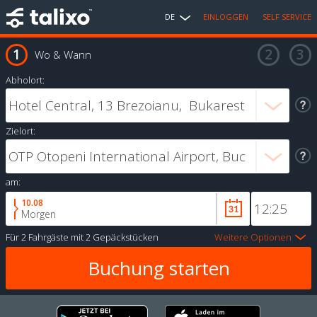
DE
EINLOGGEN
SELF SERVICE
Wo & Wann
Abholort:
Zielort:
am:
10.08
Morgen
Für
2 Fahrgäste
mit
2 Gepäckstücken
Weitere Optionen