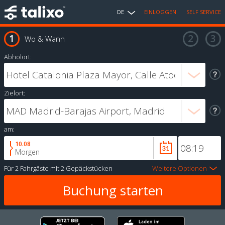
DE
EINLOGGEN
SELF SERVICE
Wo & Wann
Abholort:
Zielort:
am:
10.08
Morgen
Für
2 Fahrgäste
mit
2 Gepäckstücken
Weitere Optionen