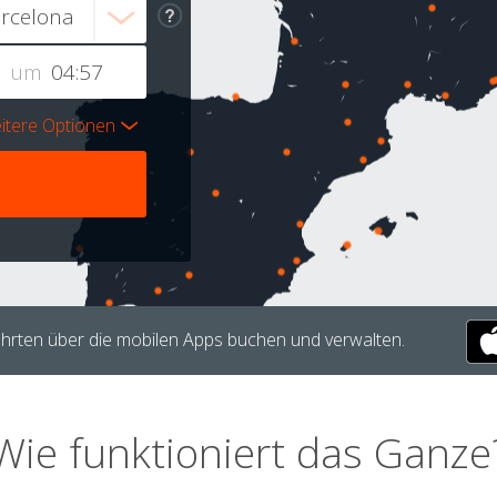
um
itere Optionen
hrten über die mobilen Apps buchen und verwalten.
Wie funktioniert das Ganze