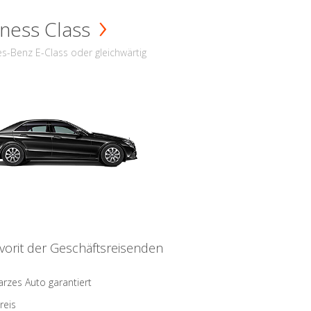
ness Class
s-Benz E-Class oder gleichwärtig
vorit der Geschäftsreisenden
rzes Auto garantiert
reis