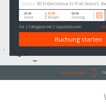
Zielort:
06.08
07.08
08.08
Heute
Morgen
Samstag
Für
2 Fahrgäste
mit
2 Gepäckstücken
We
Talixo Mobile
Fa