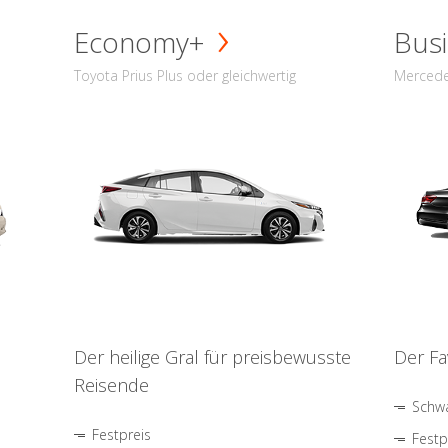
Economy+
Busi
Toyota Prius Plus oder gleichwertig
Mercede
Der heilige Gral für preisbewusste
Der Fa
Reisende
Schwa
Festpreis
Festp