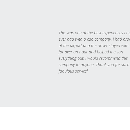
This was one of the best experiences I h
ever had with a cab company. I had pr
at the airport and the driver stayed with
for over an hour and helped me sort
everything out. I would recommend this
company to anyone. Thank you for such
fabulous service!