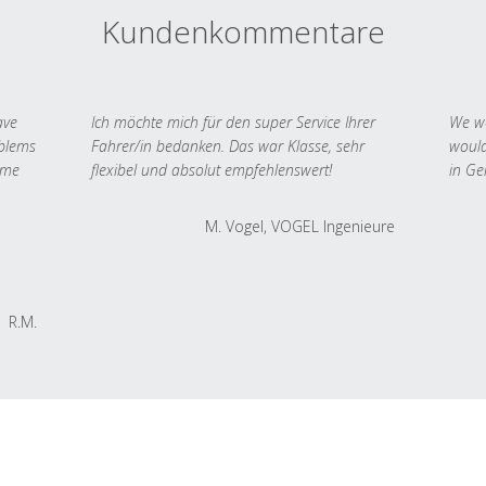
Kundenkommentare
ave
Ich möchte mich für den super Service Ihrer
We we
oblems
Fahrer/in bedanken. Das war Klasse, sehr
would
 me
flexibel und absolut empfehlenswert!
in Ge
M. Vogel, VOGEL Ingenieure
R.M.