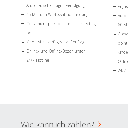
Automatische Flugmitverfolgung
Engli
45 Minuten Wartezeit ab Landung
Autom
Convenient pickup at precise meeting
60 Mi
point
Conve
Kindersitze verfügbar auf Anfrage
point
Online- und Offline-Bezahlungen
Kinde
24/7-Hotline
Onlin
24/7-
Wie kann ich zahlen?