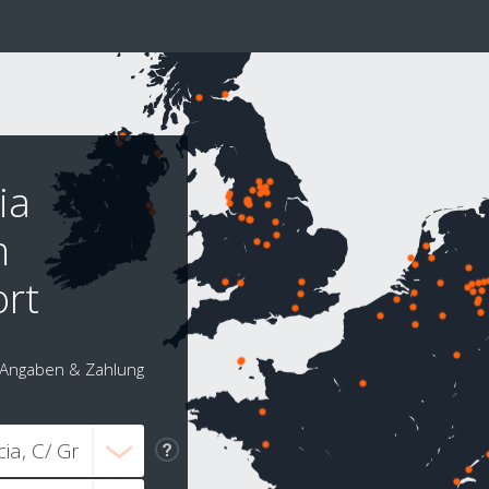
ia
h
ort
Angaben & Zahlung