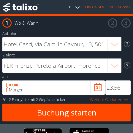
DE
EINLOGGEN
SELF SERVICE
Wo & Wann
Abholort:
Zielort:
am:
07.08
Morgen
Für
2 Fahrgäste
mit
2 Gepäckstücken
Weitere Optionen