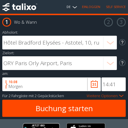
DE
EINLOGGEN
SELF SERVICE
Wo & Wann
Abholort:
Zielort:
am:
10.08
Morgen
Für
2 Fahrgäste
mit
2 Gepäckstücken
Weitere Optionen