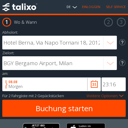
DE
EINLOGGEN
SELF SERVICE
Wo & Wann
Abholort:
Zielort:
am:
08.08
Morgen
Für
2 Fahrgäste
mit
2 Gepäckstücken
Weitere Optionen