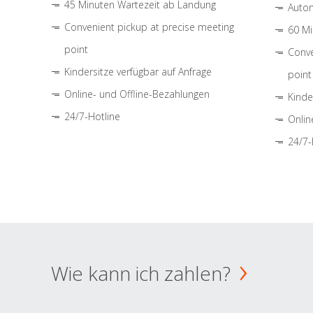
45 Minuten Wartezeit ab Landung
Autom
Convenient pickup at precise meeting
60 Mi
point
Conve
Kindersitze verfügbar auf Anfrage
point
Online- und Offline-Bezahlungen
Kinde
24/7-Hotline
Onlin
24/7-
Wie kann ich zahlen?