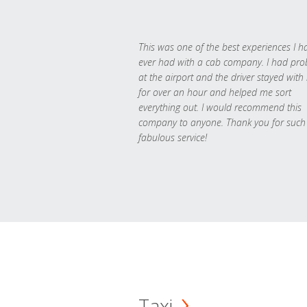
This was one of the best experiences I h
ever had with a cab company. I had pr
at the airport and the driver stayed with
for over an hour and helped me sort
everything out. I would recommend this
company to anyone. Thank you for such
fabulous service!
Taxi