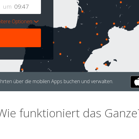
um
itere Optionen
hrten über die mobilen Apps buchen und verwalten.
Wie funktioniert das Ganze