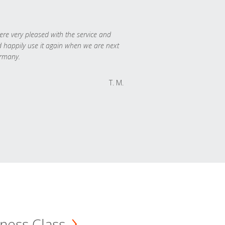
re very pleased with the service and
 happily use it again when we are next
rmany.
T. M.
ness Class