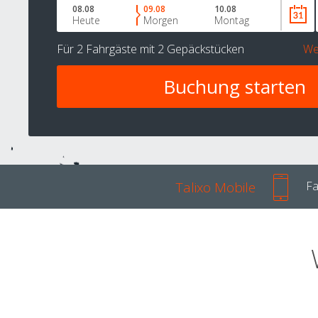
08.08
09.08
10.08
Heute
Morgen
Montag
Für
2 Fahrgäste
mit
2 Gepäckstücken
We
Talixo Mobile
Fa