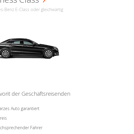
s-Benz E-Class oder gleichwärtig
vorit der Geschäftsreisenden
rzes Auto garantiert
reis
schsprechender Fahrer