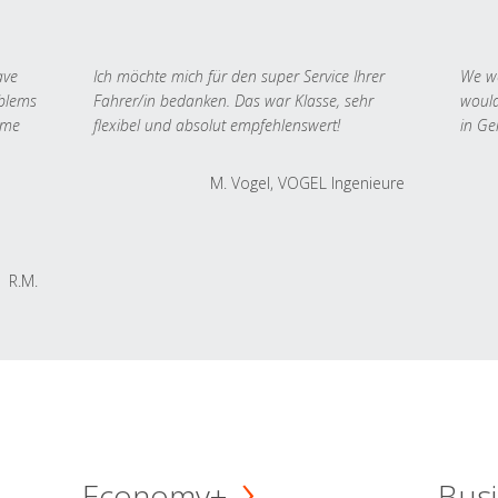
ave
Ich möchte mich für den super Service Ihrer
We we
oblems
Fahrer/in bedanken. Das war Klasse, sehr
would
 me
flexibel und absolut empfehlenswert!
in Ge
M. Vogel, VOGEL Ingenieure
R.M.
Economy+
Busi