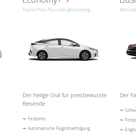
Toyota Prius Plus oder gleichwertig
Mercede
Der heilige Gral für preisbewusste
Der Fa
Reisende
Schwa
Festpreis
Festp
Automatische Flugmitverfolgung
Engli