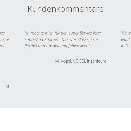
Kundenkommentare
ave
Ich möchte mich für den super Service Ihrer
We we
oblems
Fahrer/in bedanken. Das war Klasse, sehr
would
 me
flexibel und absolut empfehlenswert!
in Ge
M. Vogel, VOGEL Ingenieure
R.M.