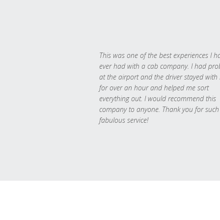
This was one of the best experiences I h
ever had with a cab company. I had pr
at the airport and the driver stayed with
for over an hour and helped me sort
everything out. I would recommend this
company to anyone. Thank you for such
fabulous service!