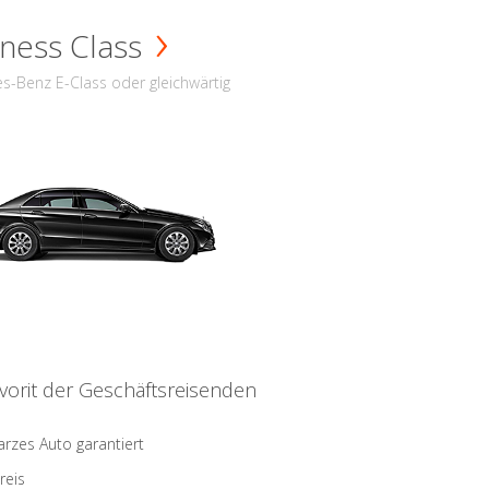
ness Class
s-Benz E-Class oder gleichwärtig
vorit der Geschäftsreisenden
rzes Auto garantiert
reis