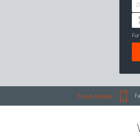
Z
Fü
Talixo Mobile
Fa