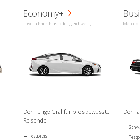
Economy+
Busi
Toyota Prius Plus oder gleichwertig
Mercede
Der heilige Gral für preisbewusste
Der Fa
Reisende
Schwa
Festpreis
Festp