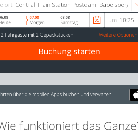
ielort:
06.08
07.08
08.08
um
Heute
Morgen
Samstag
r
2 Fahrgäste
mit
2 Gepäckstücken
Weitere Optionen
hrten über die mobilen Apps buchen und verwalten.
Wie funktioniert das Ganze