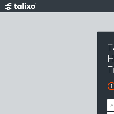
T
H
T
A