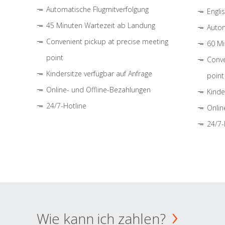
Automatische Flugmitverfolgung
Engli
45 Minuten Wartezeit ab Landung
Autom
Convenient pickup at precise meeting
60 Mi
point
Conve
Kindersitze verfügbar auf Anfrage
point
Online- und Offline-Bezahlungen
Kinde
24/7-Hotline
Onlin
24/7-
Wie kann ich zahlen?