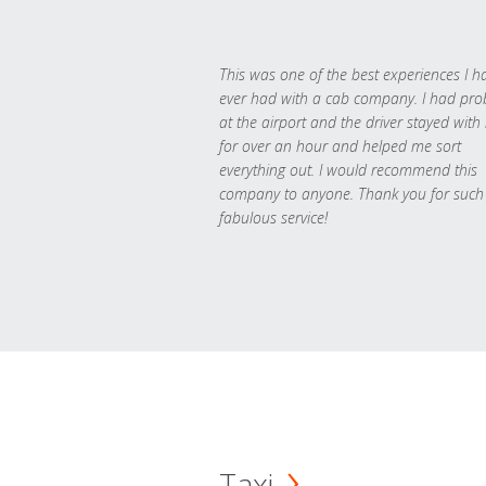
This was one of the best experiences I h
ever had with a cab company. I had pr
at the airport and the driver stayed with
for over an hour and helped me sort
everything out. I would recommend this
company to anyone. Thank you for such
fabulous service!
Taxi