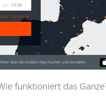
um
itere Optionen
hrten über die mobilen Apps buchen und verwalten.
Wie funktioniert das Ganze