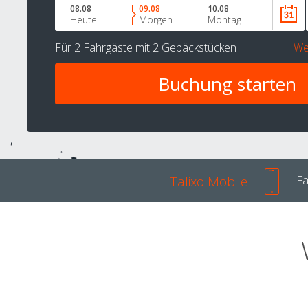
08.08
09.08
10.08
Heute
Morgen
Montag
Für
2 Fahrgäste
mit
2 Gepäckstücken
We
Talixo Mobile
Fa