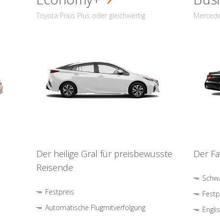
Toyota Prius Plus oder gleichwertig
Mercede
Der heilige Gral für preisbewusste
Der Fa
Reisende
Schwa
Festpreis
Festp
Automatische Flugmitverfolgung
Engli