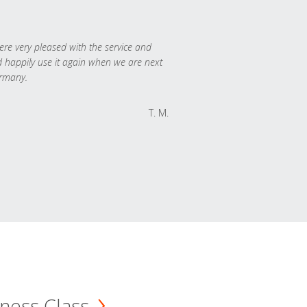
re very pleased with the service and
 happily use it again when we are next
rmany.
T. M.
ness Class