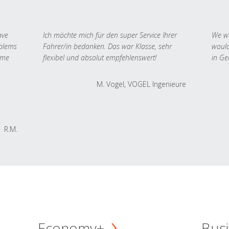
ave
Ich möchte mich für den super Service Ihrer
We we
oblems
Fahrer/in bedanken. Das war Klasse, sehr
would
 me
flexibel und absolut empfehlenswert!
in Ge
M. Vogel, VOGEL Ingenieure
R.M.
Economy+
Busi