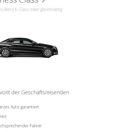
s-Benz E-Class oder gleichwärtig
vorit der Geschäftsreisenden
rzes Auto garantiert
reis
schsprechender Fahrer