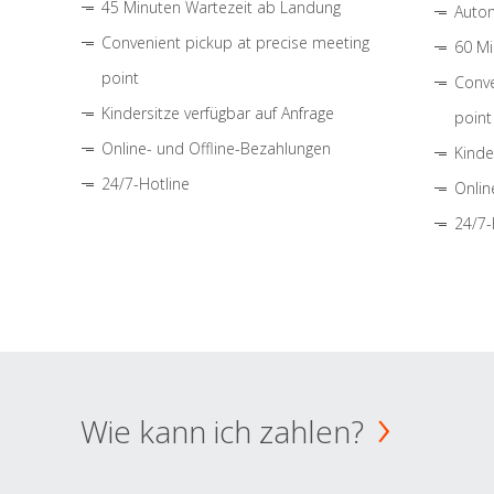
45 Minuten Wartezeit ab Landung
Autom
Convenient pickup at precise meeting
60 Mi
point
Conve
Kindersitze verfügbar auf Anfrage
point
Online- und Offline-Bezahlungen
Kinde
24/7-Hotline
Onlin
24/7-
Wie kann ich zahlen?