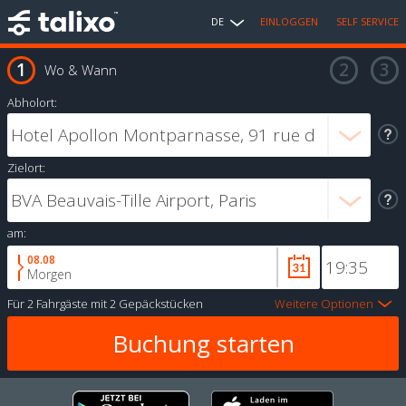
DE
EINLOGGEN
SELF SERVICE
Wo & Wann
Abholort:
Zielort:
am:
08.08
Morgen
Für
2 Fahrgäste
mit
2 Gepäckstücken
Weitere Optionen