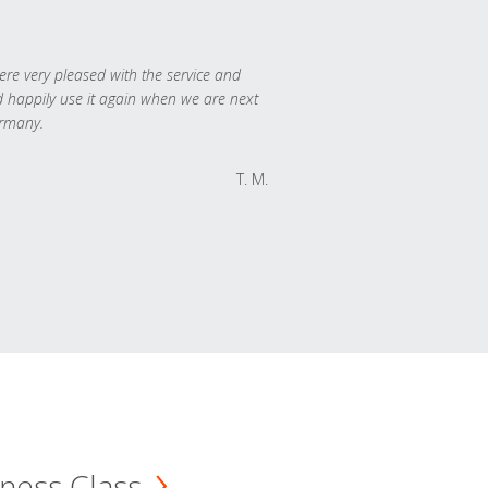
re very pleased with the service and
 happily use it again when we are next
rmany.
T. M.
ness Class