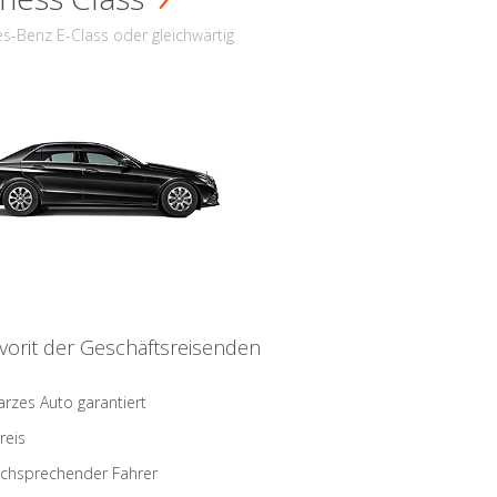
s-Benz E-Class oder gleichwärtig
vorit der Geschäftsreisenden
rzes Auto garantiert
reis
schsprechender Fahrer