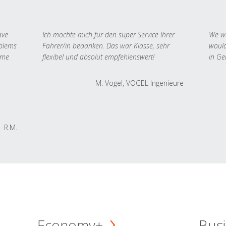
ave
Ich möchte mich für den super Service Ihrer
We we
oblems
Fahrer/in bedanken. Das war Klasse, sehr
would
 me
flexibel und absolut empfehlenswert!
in Ge
M. Vogel, VOGEL Ingenieure
R.M.
Economy+
Busi