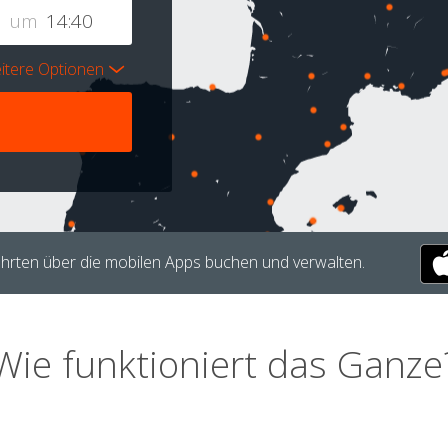
um
itere Optionen
hrten über die mobilen Apps buchen und verwalten.
Wie funktioniert das Ganze