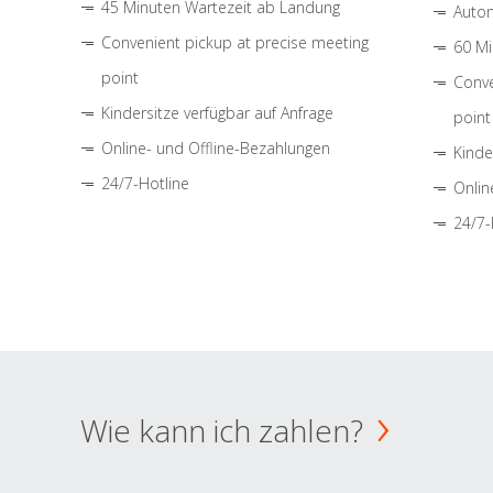
45 Minuten Wartezeit ab Landung
Autom
Convenient pickup at precise meeting
60 Mi
point
Conve
Kindersitze verfügbar auf Anfrage
point
Online- und Offline-Bezahlungen
Kinde
24/7-Hotline
Onlin
24/7-
Wie kann ich zahlen?