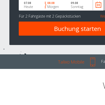
07.08
08.08
09.08
Heute
Morgen
Sonntag
Für
2 Fahrgäste
mit
2 Gepäckstücken
We
Talixo Mobile
Fa