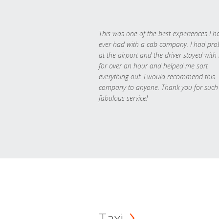
This was one of the best experiences I h
ever had with a cab company. I had pr
at the airport and the driver stayed with
for over an hour and helped me sort
everything out. I would recommend this
company to anyone. Thank you for such
fabulous service!
Taxi