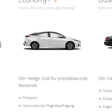
Toyota Prius Plus oder gleichwertig
Mercede
Der heilige Gral für preisbewusste
Der Fa
Reisende
Schwa
Festpreis
Festp
Automatische Flugmitverfolgung
Engli