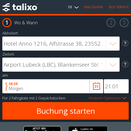
DE
EINLOGGEN
SELF SERVICE
Wo & Wann
Abholort:
Zielort:
am:
08.08
Morgen
Für
2 Fahrgäste
mit
2 Gepäckstücken
Weitere Optionen