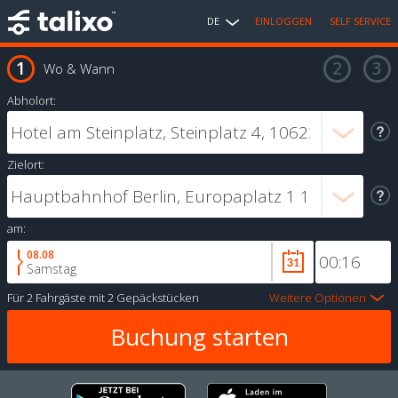
DE
EINLOGGEN
SELF SERVICE
Wo & Wann
Abholort:
Zielort:
am:
08.08
Samstag
Für
2 Fahrgäste
mit
2 Gepäckstücken
Weitere Optionen