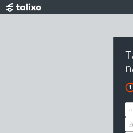
T
n
A
Z