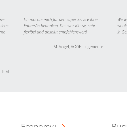
ave
Ich möchte mich für den super Service Ihrer
We we
oblems
Fahrer/in bedanken. Das war Klasse, sehr
would
 me
flexibel und absolut empfehlenswert!
in Ge
M. Vogel, VOGEL Ingenieure
R.M.
Economy+
Busi