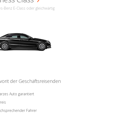
s-Benz E-Class oder gleichwärtig
vorit der Geschäftsreisenden
rzes Auto garantiert
reis
schsprechender Fahrer