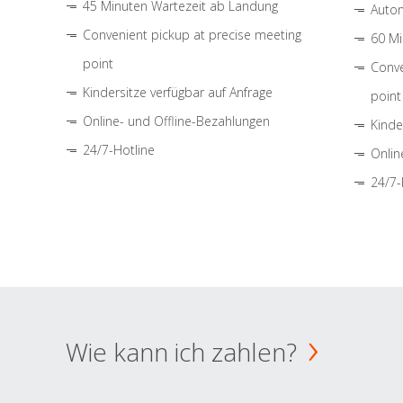
45 Minuten Wartezeit ab Landung
Autom
Convenient pickup at precise meeting
60 Mi
point
Conve
Kindersitze verfügbar auf Anfrage
point
Online- und Offline-Bezahlungen
Kinde
24/7-Hotline
Onlin
24/7-
Wie kann ich zahlen?