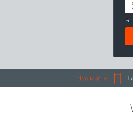
Fü
Talixo Mobile
Fa