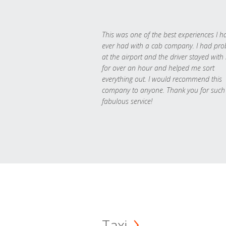
This was one of the best experiences I h
ever had with a cab company. I had pr
at the airport and the driver stayed with
for over an hour and helped me sort
everything out. I would recommend this
company to anyone. Thank you for such
fabulous service!
Taxi