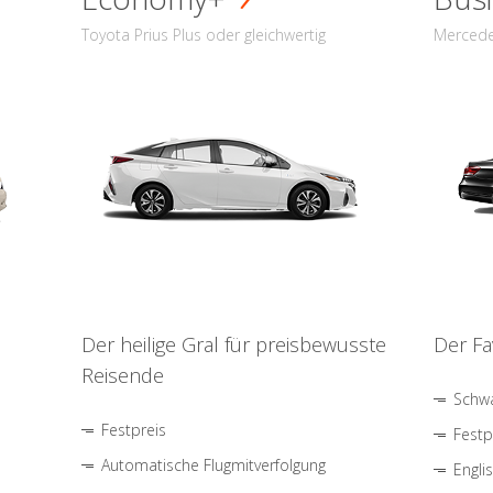
Toyota Prius Plus oder gleichwertig
Mercede
Der heilige Gral für preisbewusste
Der Fa
Reisende
Schwa
Festpreis
Festp
Automatische Flugmitverfolgung
Engli