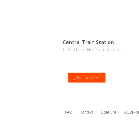
Central Train Station
€ 9.90 from Hotel am Karlstor
Jetzt buchen
FAQ
Kontakt
Über uns
AGBs - N