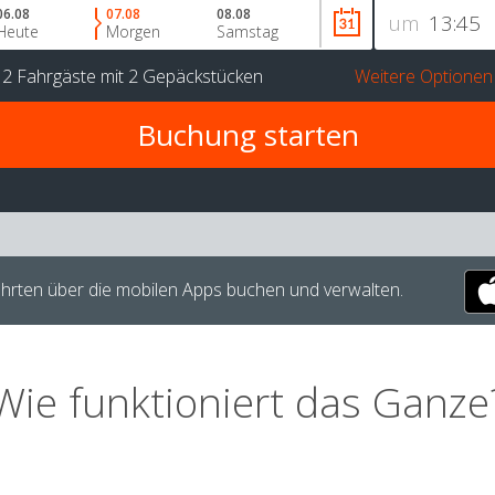
06.08
07.08
08.08
um
Heute
Morgen
Samstag
r
2 Fahrgäste
mit
2 Gepäckstücken
Weitere Optionen
hrten über die mobilen Apps buchen und verwalten.
Wie funktioniert das Ganze