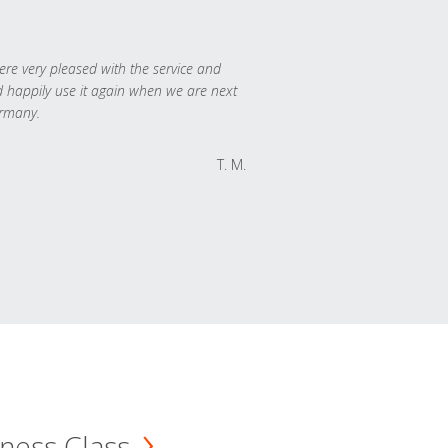
re very pleased with the service and
 happily use it again when we are next
rmany.
T. M.
ness Class