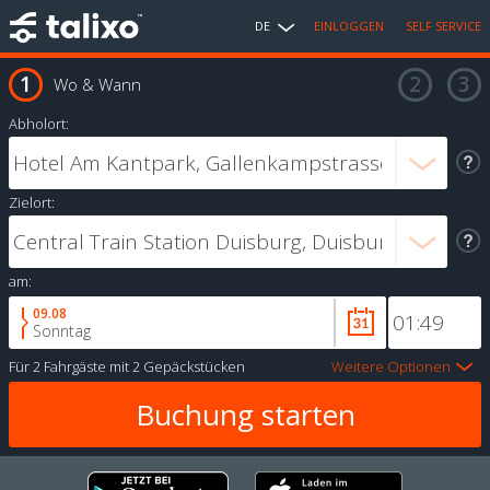
DE
EINLOGGEN
SELF SERVICE
Wo & Wann
Abholort:
Zielort:
am:
09.08
Sonntag
Für
2 Fahrgäste
mit
2 Gepäckstücken
Weitere Optionen