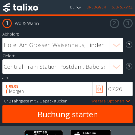
DE
EINLOGGEN
SELF SERVICE
Wo & Wann
Abholort:
Zielort:
am:
08.08
Morgen
Für
2 Fahrgäste
mit
2 Gepäckstücken
Weitere Optionen