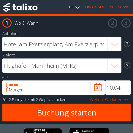
DE
EINLOGGEN
SELF SERVICE
Wo & Wann
Abholort:
Zielort:
am:
08.08
Morgen
Für
2 Fahrgäste
mit
2 Gepäckstücken
Weitere Optionen