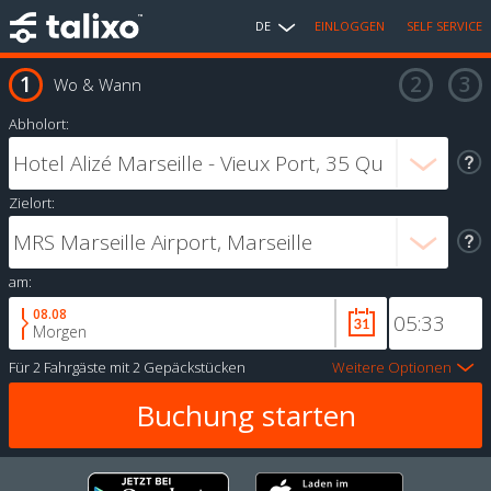
DE
EINLOGGEN
SELF SERVICE
Wo & Wann
Abholort:
Zielort:
am:
08.08
Morgen
Für
2 Fahrgäste
mit
2 Gepäckstücken
Weitere Optionen