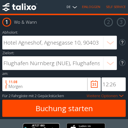
DE
EINLOGGEN
SELF SERVICE
Wo & Wann
Abholort:
Zielort:
am:
11.08
Morgen
Für
2 Fahrgäste
mit
2 Gepäckstücken
Weitere Optionen