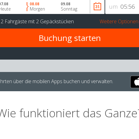
07.08
08.08
09.08
um
Heute
Morgen
Sonntag
r
2 Fahrgäste
mit
2 Gepäckstücken
Weitere Optionen
hrten über die mobilen Apps buchen und verwalten.
Wie funktioniert das Ganze