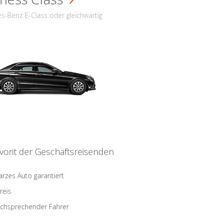
s-Benz E-Class oder gleichwärtig
vorit der Geschäftsreisenden
rzes Auto garantiert
reis
schsprechender Fahrer