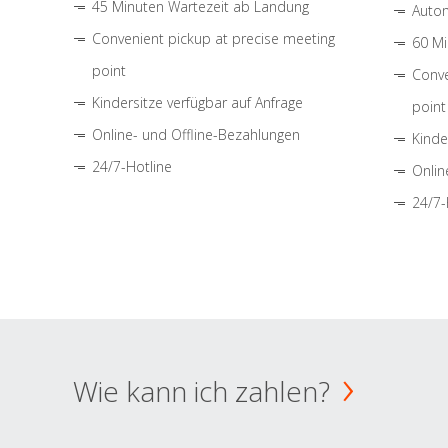
45 Minuten Wartezeit ab Landung
Autom
Convenient pickup at precise meeting
60 Mi
point
Conve
Kindersitze verfügbar auf Anfrage
point
Online- und Offline-Bezahlungen
Kinde
24/7-Hotline
Onlin
24/7-
Wie kann ich zahlen?