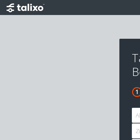
T
B
A
Z