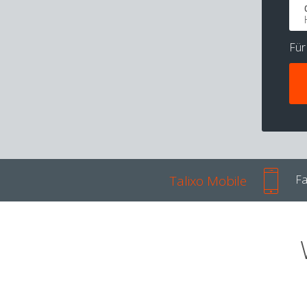
Fü
Talixo Mobile
Fa