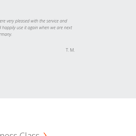
re very pleased with the service and
 happily use it again when we are next
rmany.
T. M.
ness Class