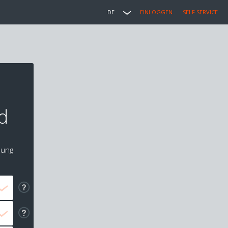
DE
EINLOGGEN
SELF SERVICE
d
lung