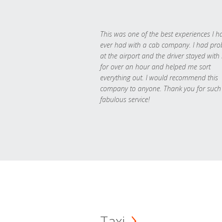
This was one of the best experiences I h
ever had with a cab company. I had pr
at the airport and the driver stayed with
for over an hour and helped me sort
everything out. I would recommend this
company to anyone. Thank you for such
fabulous service!
Taxi