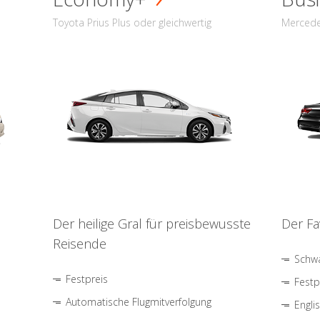
Toyota Prius Plus oder gleichwertig
Mercede
Der heilige Gral für preisbewusste
Der Fa
Reisende
Schwa
Festpreis
Festp
Automatische Flugmitverfolgung
Engli