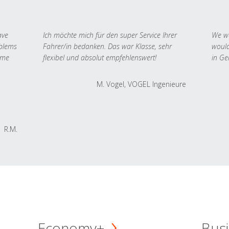
ave
Ich möchte mich für den super Service Ihrer
We we
oblems
Fahrer/in bedanken. Das war Klasse, sehr
would
 me
flexibel und absolut empfehlenswert!
in Ge
M. Vogel, VOGEL Ingenieure
R.M.
Economy+
Busi