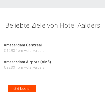
Beliebte Ziele von Hotel Aalders
Amsterdam Centraal
€ 12.90 from Hotel Aalders
Amsterdam Airport (AMS)
€ 32.30 from Hotel Aalders
Jetzt buchen
Jetzt buchen