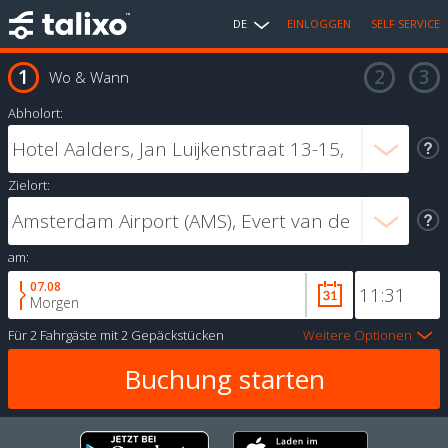
DE
EINLOGGEN
SELF SERVICE
Wo & Wann
Abholort:
Zielort:
am:
07.08
Morgen
Für
2 Fahrgäste
mit
2 Gepäckstücken
Weitere Optionen