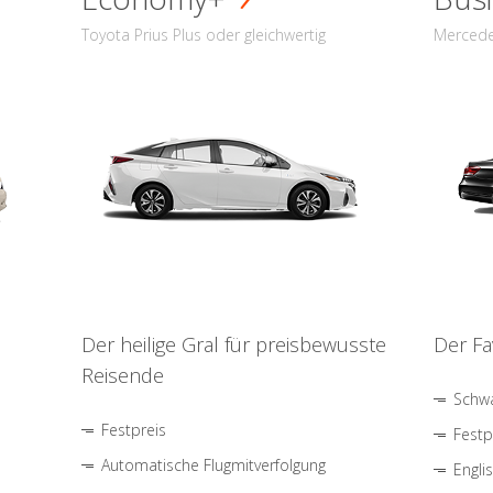
Toyota Prius Plus oder gleichwertig
Mercede
Der heilige Gral für preisbewusste
Der Fa
Reisende
Schwa
Festpreis
Festp
Automatische Flugmitverfolgung
Engli