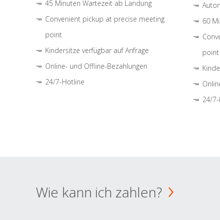
45 Minuten Wartezeit ab Landung
Autom
Convenient pickup at precise meeting
60 Mi
point
Conve
Kindersitze verfügbar auf Anfrage
point
Online- und Offline-Bezahlungen
Kinde
24/7-Hotline
Onlin
24/7-
Wie kann ich zahlen?