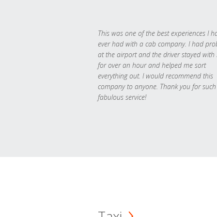
This was one of the best experiences I h
ever had with a cab company. I had pr
at the airport and the driver stayed with
for over an hour and helped me sort
everything out. I would recommend this
company to anyone. Thank you for such
fabulous service!
Taxi