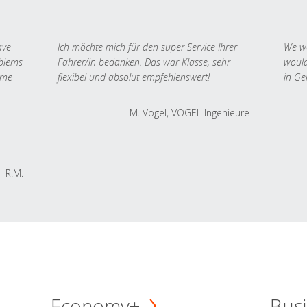
ave
Ich möchte mich für den super Service Ihrer
We we
oblems
Fahrer/in bedanken. Das war Klasse, sehr
would
 me
flexibel und absolut empfehlenswert!
in Ge
M. Vogel, VOGEL Ingenieure
R.M.
Economy+
Busi