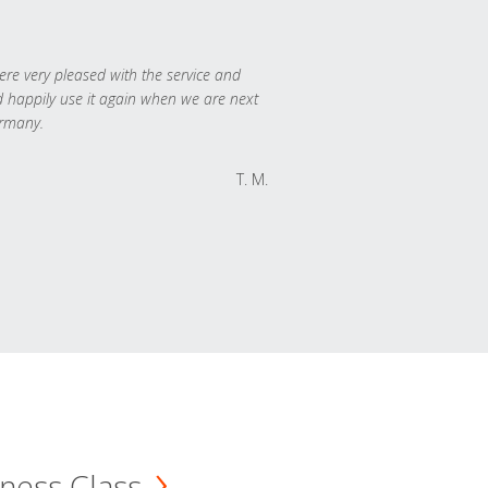
re very pleased with the service and
 happily use it again when we are next
rmany.
T. M.
ness Class