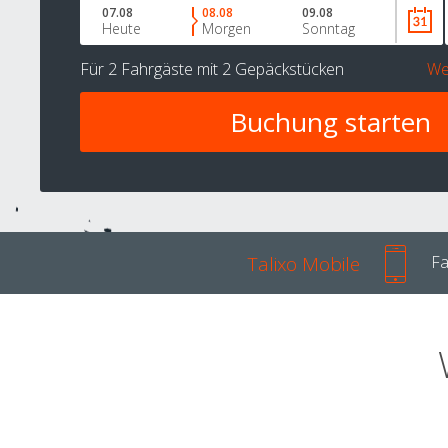
07.08
08.08
09.08
Heute
Morgen
Sonntag
Für
2 Fahrgäste
mit
2 Gepäckstücken
We
Talixo Mobile
Fa