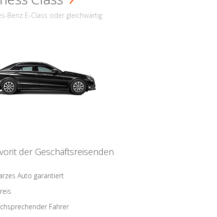
s-Benz E-Class oder gleichwärtig
vorit der Geschäftsreisenden
rzes Auto garantiert
reis
schsprechender Fahrer