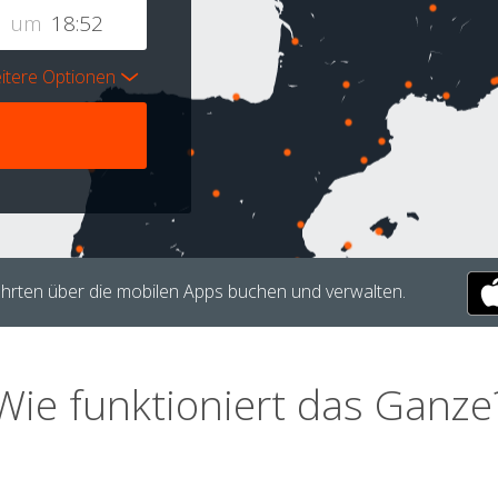
um
itere Optionen
hrten über die mobilen Apps buchen und verwalten.
Wie funktioniert das Ganze