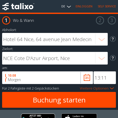
DE
EINLOGGEN
SELF SERVICE
Wo & Wann
Abholort:
Zielort:
am:
10.08
Morgen
Für
2 Fahrgäste
mit
2 Gepäckstücken
Weitere Optionen