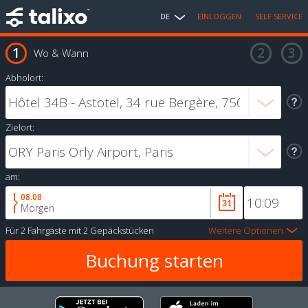
DE
EINLOGGEN
SELF SERVICE
Wo & Wann
Abholort:
Zielort:
am:
08.08
Morgen
Für
2 Fahrgäste
mit
2 Gepäckstücken
Weitere Optionen