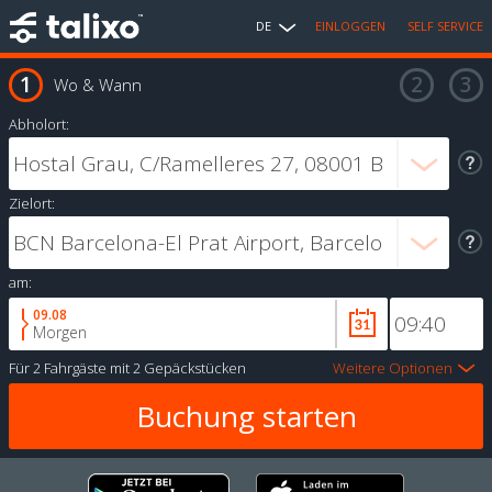
DE
EINLOGGEN
SELF SERVICE
Wo & Wann
Abholort:
Zielort:
am:
09.08
Morgen
Für
2 Fahrgäste
mit
2 Gepäckstücken
Weitere Optionen