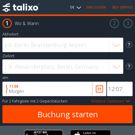
DE
EINLOGGEN
SELF SERVICE
Wo & Wann
Abholort:
Zielort:
am:
11.08
Morgen
Für
2 Fahrgäste
mit
2 Gepäckstücken
Weitere Optionen