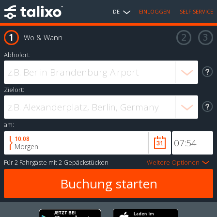
DE
EINLOGGEN
SELF SERVICE
Wo & Wann
Abholort:
Zielort:
am:
10.08
Morgen
Für
2 Fahrgäste
mit
2 Gepäckstücken
Weitere Optionen