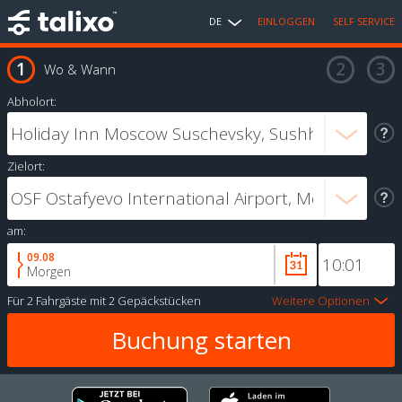
DE
EINLOGGEN
SELF SERVICE
Wo & Wann
Abholort:
Zielort:
am:
09.08
Morgen
Für
2 Fahrgäste
mit
2 Gepäckstücken
Weitere Optionen