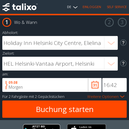
DE
EINLOGGEN
SELF SERVICE
Wo & Wann
Abholort:
Zielort:
am:
09.08
Morgen
Für
2 Fahrgäste
mit
2 Gepäckstücken
Weitere Optionen