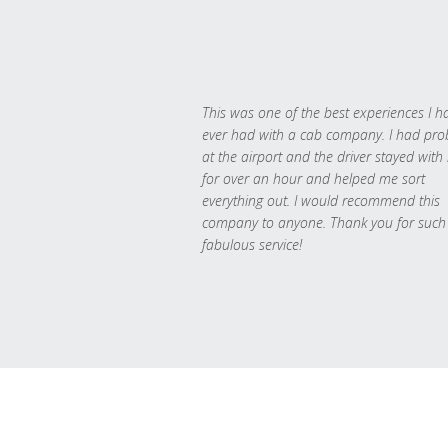
This was one of the best experiences I h
ever had with a cab company. I had pr
at the airport and the driver stayed with
for over an hour and helped me sort
everything out. I would recommend this
company to anyone. Thank you for such
fabulous service!