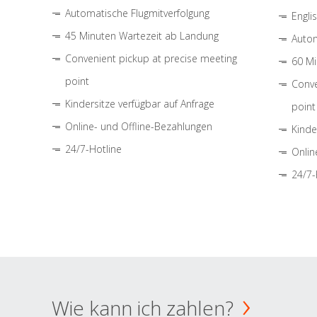
Automatische Flugmitverfolgung
Engli
45 Minuten Wartezeit ab Landung
Autom
Convenient pickup at precise meeting
60 Mi
point
Conve
Kindersitze verfügbar auf Anfrage
point
Online- und Offline-Bezahlungen
Kinde
24/7-Hotline
Onlin
24/7-
Wie kann ich zahlen?