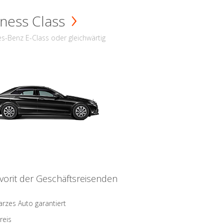
ness Class
s-Benz E-Class oder gleichwärtig
vorit der Geschäftsreisenden
rzes Auto garantiert
reis