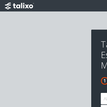
T
E
M
A