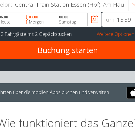
ielort:
06.08
07.08
08.08
um
Heute
Morgen
Samstag
r
2 Fahrgäste
mit
2 Gepäckstücken
Weitere Optionen
hrten über die mobilen Apps buchen und verwalten.
Wie funktioniert das Ganze