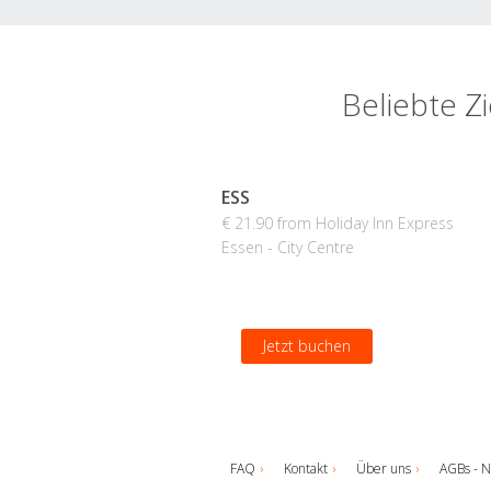
Beliebte Z
ESS
€ 21.90 from Holiday Inn Express
Essen - City Centre
Jetzt buchen
FAQ
Kontakt
Über uns
AGBs - N