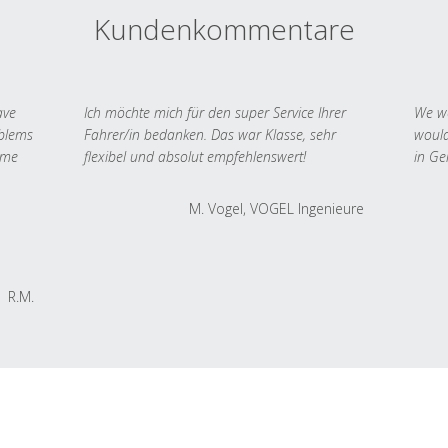
Kundenkommentare
ave
Ich möchte mich für den super Service Ihrer
We we
oblems
Fahrer/in bedanken. Das war Klasse, sehr
would
 me
flexibel und absolut empfehlenswert!
in Ge
M. Vogel, VOGEL Ingenieure
R.M.