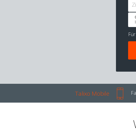
Z
Fü
Talixo Mobile
Fa