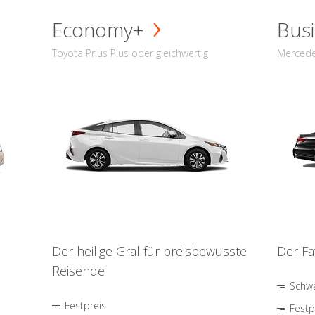
Economy+
Busi
Toyota Prius Plus oder gleichwertig
Mercede
Der heilige Gral für preisbewusste
Der Fa
Reisende
Schwa
Festpreis
Festp