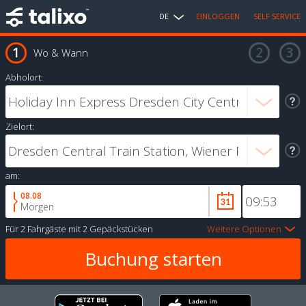
DE
EINLOGGEN
SELF SERVICE
Wo & Wann
Abholort:
Zielort:
am:
08.08
Morgen
Für
2 Fahrgäste
mit
2 Gepäckstücken
Weitere Optionen