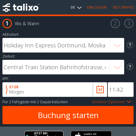
DE
EINLOGGEN
SELF SERVICE
Wo & Wann
Abholort:
Zielort:
am:
07.08
Morgen
Für
2 Fahrgäste
mit
2 Gepäckstücken
Weitere Optionen