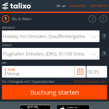
DE
EINLOGGEN
SELF SERVICE
Wo & Wann
Abholort:
Zielort:
am:
10.08
Montag
Für
2 Fahrgäste
mit
2 Gepäckstücken
Weitere Optionen