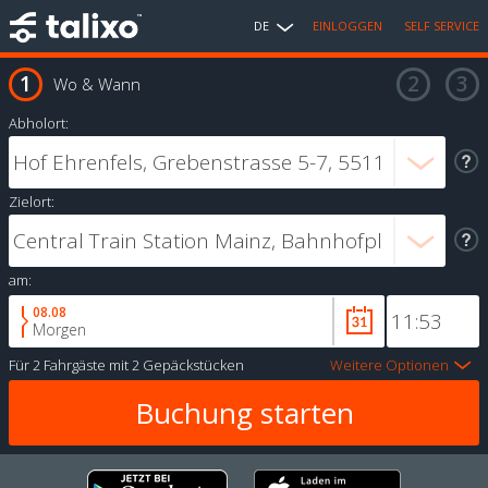
DE
EINLOGGEN
SELF SERVICE
Wo & Wann
Abholort:
Zielort:
am:
08.08
Morgen
Für
2 Fahrgäste
mit
2 Gepäckstücken
Weitere Optionen