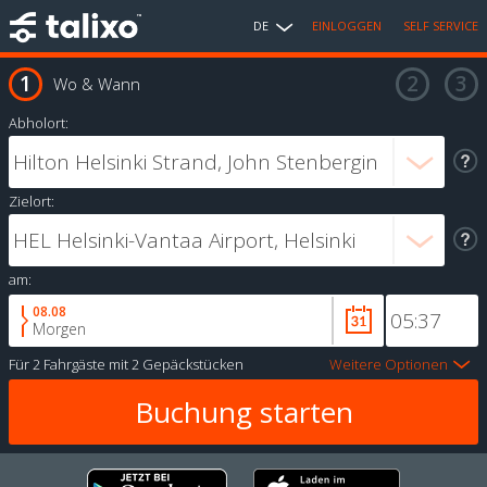
DE
EINLOGGEN
SELF SERVICE
Wo & Wann
Abholort:
Zielort:
am:
08.08
Morgen
Für
2 Fahrgäste
mit
2 Gepäckstücken
Weitere Optionen