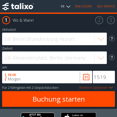
DE
EINLOGGEN
SELF SERVICE
Wo & Wann
Abholort:
Zielort:
am:
08.08
Morgen
Für
2 Fahrgäste
mit
2 Gepäckstücken
Weitere Optionen