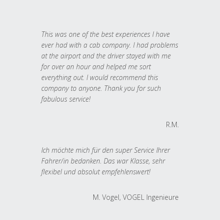
This was one of the best experiences I have
ever had with a cab company. I had problems
at the airport and the driver stayed with me
for over an hour and helped me sort
everything out. I would recommend this
company to anyone. Thank you for such
fabulous service!
R.M.
Ich möchte mich für den super Service Ihrer
Fahrer/in bedanken. Das war Klasse, sehr
flexibel und absolut empfehlenswert!
M. Vogel, VOGEL Ingenieure