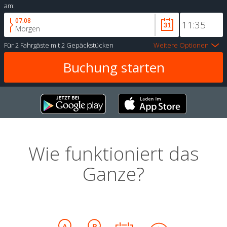
am:
07.08
Morgen
Für
2 Fahrgäste
mit
2 Gepäckstücken
Weitere Optionen
Wie funktioniert das
Ganze?