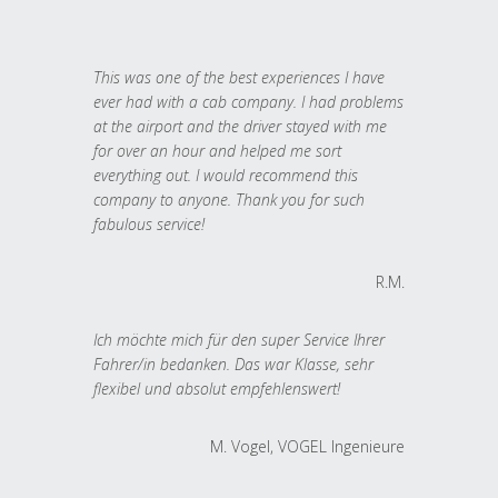
This was one of the best experiences I have
ever had with a cab company. I had problems
at the airport and the driver stayed with me
for over an hour and helped me sort
everything out. I would recommend this
company to anyone. Thank you for such
fabulous service!
R.M.
Ich möchte mich für den super Service Ihrer
Fahrer/in bedanken. Das war Klasse, sehr
flexibel und absolut empfehlenswert!
M. Vogel, VOGEL Ingenieure