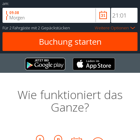
am:
09.08
Morgen
Für
2 Fahrgäste
mit
2 Gepäckstücken
Weitere Optionen
Wie funktioniert das
Ganze?