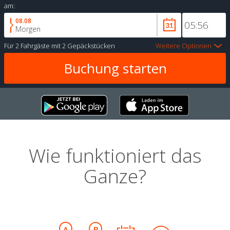
am:
08.08
Morgen
Für
2 Fahrgäste
mit
2 Gepäckstücken
Weitere Optionen
Wie funktioniert das
Ganze?