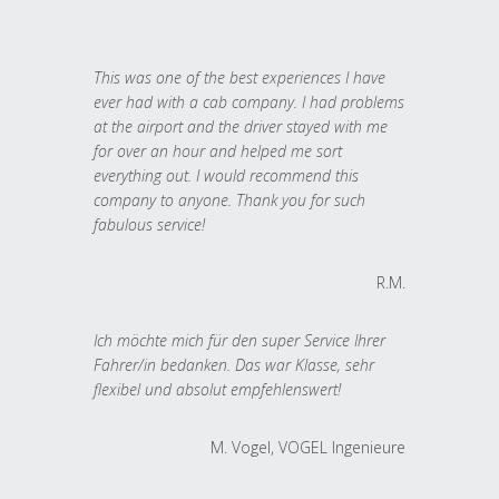
This was one of the best experiences I have
ever had with a cab company. I had problems
at the airport and the driver stayed with me
for over an hour and helped me sort
everything out. I would recommend this
company to anyone. Thank you for such
fabulous service!
R.M.
Ich möchte mich für den super Service Ihrer
Fahrer/in bedanken. Das war Klasse, sehr
flexibel und absolut empfehlenswert!
M. Vogel, VOGEL Ingenieure