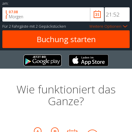
am:
07.08
Morgen
Für
2 Fahrgäste
mit
2 Gepäckstücken
Weitere Optionen
Wie funktioniert das
Ganze?