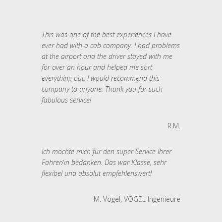
This was one of the best experiences I have
ever had with a cab company. I had problems
at the airport and the driver stayed with me
for over an hour and helped me sort
everything out. I would recommend this
company to anyone. Thank you for such
fabulous service!
R.M.
Ich möchte mich für den super Service Ihrer
Fahrer/in bedanken. Das war Klasse, sehr
flexibel und absolut empfehlenswert!
M. Vogel, VOGEL Ingenieure